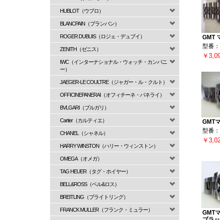
HUBLOT（ウブロ）
BLANCPAIN（ブランパン）
ROGER DUBUIS（ロジェ・デュブイ）
GMT
型番：1
ZENITH（ゼニス）
￥3,0
IWC（インターナショナル・ウォッチ・カンパニ
ー）
JAEGER-LE COULTRE（ジャガー・ル・クルト）
OFFICINEPANERAI（オフィチーネ・パネライ）
BVLGARI（ブルガリ）
Cartier（カルティエ）
GMT
型番：1
CHANEL（シャネル）
￥3,0
HARRY WINSTON（ハリー・ウィンストン）
OMEGA（オメガ）
TAG HEUER（タグ・ホイヤー）
BELL&ROSS（ベル&ロス）
BREITLING（ブライトリング）
FRANCK MULLER（フランク・ミュラー）
GMT
ブラッ