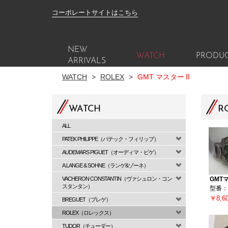
コーポレートサイトはこちら
NEW
WATCH
PRODU
ARRIVALS
WATCH
>
ROLEX
>
GMT マスターⅡ
WATCH
R
ALL
PATEK PHILIPPE（パテック・フィリップ）
AUDEMARS PIGUET（オーディマ・ピゲ）
A.LANGE & SOHNE（ランゲ&ゾーネ）
VACHERON CONSTANTIN（ヴァシュロン・コン
GMT
スタンタン）
型番：1
￥8,6
BREGUET（ブレゲ）
ROLEX（ロレックス）
TUDOR（チューダー）