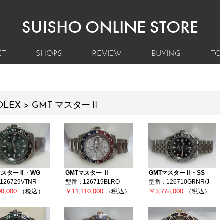
SUISHO ONLINE STORE
CT
SHOPS
REVIEW
BUYING
TO
OLEX > GMT マスターⅡ
マスターⅡ・WG
GMTマスター Ⅱ
GMTマスターⅡ・SS
26729VTNR
型番：126719BLRO
型番：126710GRNR/J
00,000
（税込）
￥11,110,000
（税込）
￥3,775,000
（税込）