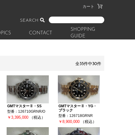
カート
SEARCH
SHOPPING
PICS
CONTACT
GUIDE
全35件中30件
GMTマスターⅡ・SS
GMTマスターⅡ・YG・
ブラック
型番：126710GRNR/O
型番：126718GRNR
￥3,395,000
（税込）
￥8,900,000
（税込）