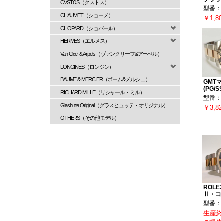
CVSTOS（クストス）
型番：1
CHAUMET（ショーメ）
￥1,8
CHOPARD（ショパール）
HERMES（エルメス）
Van Cleef & Arpels（ヴァンクリーフ&アーぺル）
LONGINES（ロンジン）
BAUME & MERCIER（ボーム&メルシェ）
GMT
(PG/
RICHARD MILLE（リシャール・ミル）
型番：1
Glashutte Original（グラスヒュッテ・オリジナル）
￥3,8
OTHERS（その他モデル）
ROL
Ⅱ・コ
型番：
生産