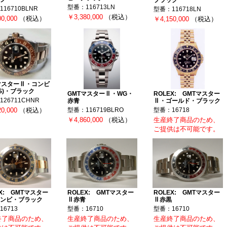
型番：116713LN
16710BLNR
型番：116718LN
￥3,380,000
（税込）
00,000
（税込）
￥4,150,000
（税込）
マスターⅡ・コンビ
SS)・ブラック
GMTマスターⅡ・WG・
ROLEX: GMTマスター
26711CHNR
赤青
Ⅱ・ゴールド・ブラック
20,000
（税込）
型番：116719BLRO
型番：16718
￥4,860,000
（税込）
生産終了商品のため、
ご提供は不可能です。
EX: GMTマスター
ROLEX: GMTマスター
ROLEX: GMTマスター
ンビ・ブラック
Ⅱ赤青
Ⅱ赤黒
16713
型番：16710
型番：16710
終了商品のため、
生産終了商品のため、
生産終了商品のため、