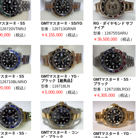
 マスターⅡ・SS
GMTマスターⅡ・SS/YG
RG・ダイヤモンド サフ
ァイア
26720VTNR/J
型番：126713GRNR
型番：126755SARU
90,000
（税込）
￥4,155,000
（税込）
￥36,500,000
（税込）
マスターⅡ・SS
GMTマスターⅡ・YG・
GMTマスターⅡ・SS・
ブラック【超美品】
26710BLNR/O
ブラック
型番：116718LN
20,000
（税込）
型番：126710BLRO/J
￥5,000,000
（税込）
￥4,305,000
（税込）
GMTマスターⅡ・コン
マスターⅡ・SS・
GMTマスターⅡ・YG・
ビ・ブラック
ク
ブラック