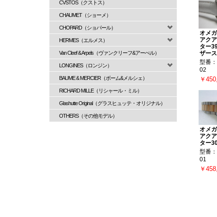
CVSTOS（クストス）
CHAUMET（ショーメ）
CHOPARD（ショパール）
オメガ
アクア
HERMES（エルメス）
ター3
Van Cleef & Arpels（ヴァンクリーフ&アーぺル）
ザース
型番：23
LONGINES（ロンジン）
02
BAUME & MERCIER（ボーム&メルシェ）
￥450
RICHARD MILLE（リシャール・ミル）
Glashutte Original（グラスヒュッテ・オリジナル）
OTHERS（その他モデル）
オメガ
アクア
ター3
型番：23
01
￥458