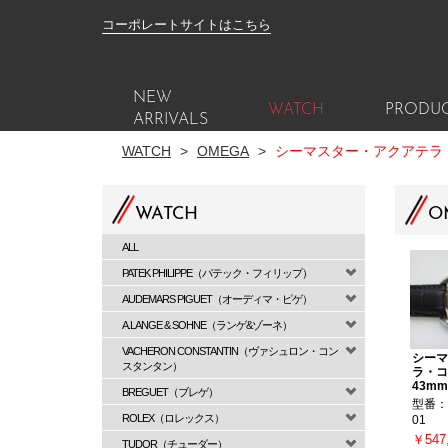
コーポレートサイトはこちら
NEW
WATCH
PRODU
ARRIVALS
WATCH
>
OMEGA
>
シーマスター・アクアテラ
WATCH
O
ALL
PATEK PHILIPPE（パテック・フィリップ）
AUDEMARS PIGUET（オーディマ・ピゲ）
A.LANGE & SOHNE（ランゲ&ゾーネ）
VACHERON CONSTANTIN（ヴァシュロン・コン
シーマ
スタンタン）
ラ・コ
43mm
BREGUET（ブレゲ）
型番：23
ROLEX（ロレックス）
01
￥547
TUDOR（チューダー）