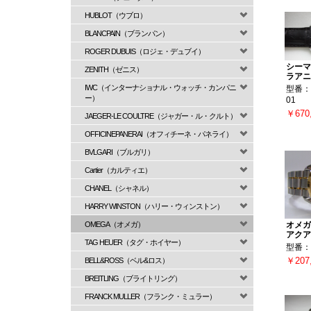
HUBLOT（ウブロ）
BLANCPAIN（ブランパン）
ROGER DUBUIS（ロジェ・デュブイ）
シーマ
ZENITH（ゼニス）
ラアニ
IWC（インターナショナル・ウォッチ・カンパニ
型番：23
ー）
01
￥670
JAEGER-LE COULTRE（ジャガー・ル・クルト）
OFFICINEPANERAI（オフィチーネ・パネライ）
BVLGARI（ブルガリ）
Cartier（カルティエ）
CHANEL（シャネル）
HARRY WINSTON（ハリー・ウィンストン）
OMEGA（オメガ）
オメガ
アクア
TAG HEUER（タグ・ホイヤー）
型番：2
￥207
BELL&ROSS（ベル&ロス）
BREITLING（ブライトリング）
FRANCK MULLER（フランク・ミュラー）