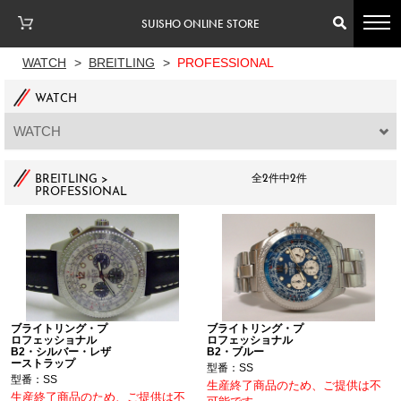
SUISHO ONLINE STORE
WATCH
>
BREITLING
>
PROFESSIONAL
WATCH
WATCH
BREITLING >
全2件中2件
PROFESSIONAL
ブライトリング・プ
ブライトリング・プ
ロフェッショナル
ロフェッショナル
B2・シルバー・レザ
B2・ブルー
ーストラップ
型番：SS
型番：SS
生産終了商品のため、ご提供は不
生産終了商品のため、ご提供は不