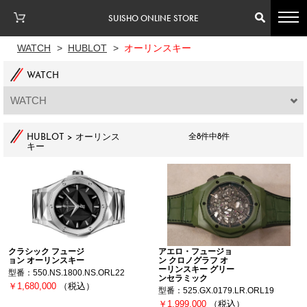
SUISHO ONLINE STORE
WATCH
>
HUBLOT
>
オーリンスキー
WATCH
WATCH
HUBLOT > オーリンス
全8件中8件
キー
クラシック フュージ
アエロ・フュージョ
ョン オーリンスキー
ン クロノグラフ オ
ーリンスキー グリー
型番：550.NS.1800.NS.ORL22
ンセラミック
￥1,680,000
（税込）
型番：525.GX.0179.LR.ORL19
￥1,999,000
（税込）