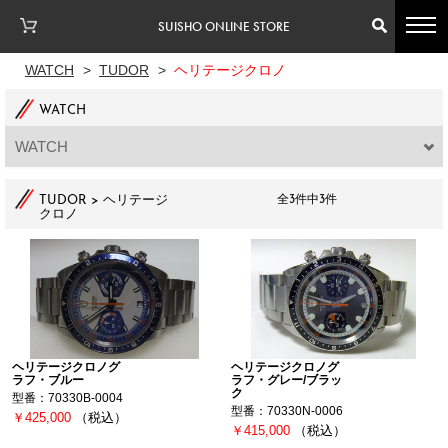
SUISHO ONLINE STORE
WATCH
>
TUDOR
>
ヘリテージクロノ
WATCH
WATCH
TUDOR > ヘリテージ
全3件中3件
クロノ
ヘリテージクロノグ
ヘリテージクロノグ
ラフ・ブルー
ラフ・グレー/ブラッ
ク
型番：70330B-0004
型番：70330N-0006
￥425,000
（税込）
￥415,000
（税込）