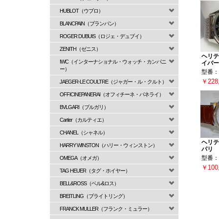
HUBLOT（ウブロ）
BLANCPAIN（ブランパン）
ROGER DUBUIS（ロジェ・デュブイ）
ZENITH（ゼニス）
ヘリテ
IWC（インターナショナル・ウォッチ・カンパニ
イバー
ー）
型番：L3
￥228
JAEGER-LE COULTRE（ジャガー・ル・クルト）
OFFICINEPANERAI（オフィチーネ・パネライ）
BVLGARI（ブルガリ）
Cartier（カルティエ）
CHANEL（シャネル）
ヘリテ
HARRY WINSTON（ハリー・ウィンストン）
パリ
OMEGA（オメガ）
型番：L2
￥100
TAG HEUER（タグ・ホイヤー）
BELL&ROSS（ベル&ロス）
BREITLING（ブライトリング）
FRANCK MULLER（フランク・ミュラー）