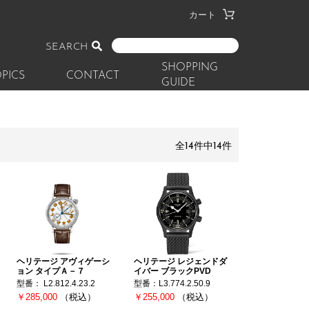
カート
SEARCH
SHOPPING
PICS
CONTACT
GUIDE
全14件中14件
ヘリテージ アヴィゲーシ
ヘリテージ レジェンドダ
ョン タイプＡ－７
イバー ブラックPVD
型番： L2.812.4.23.2
型番：L3.774.2.50.9
￥285,000
（税込）
￥255,000
（税込）