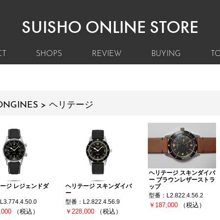
SUISHO ONLINE STORE
CT
SHOPS
REVIEW
BUYING
TO
ONGINES > ヘリテージ
ヘリテージ スキンダイバ
ー ブラウンレザーストラ
ージ レジェンドダ
ヘリテージ スキンダイバ
ップ
ー
型番：L2.822.4.56.2
.774.4.50.0
型番：L2.822.4.56.9
￥187,000
（税込）
,000
（税込）
￥228,000
（税込）