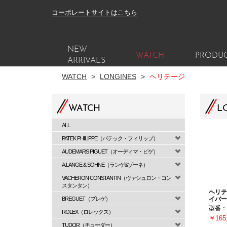
コーポレートサイトはこちら
NEW
WATCH
PRODU
ARRIVALS
WATCH
>
LONGINES
>
ヘリテージ
WATCH
L
ALL
PATEK PHILIPPE（パテック・フィリップ）
AUDEMARS PIGUET（オーディマ・ピゲ）
A.LANGE & SOHNE（ランゲ&ゾーネ）
VACHERON CONSTANTIN（ヴァシュロン・コン
スタンタン）
ヘリテ
BREGUET（ブレゲ）
イバー
型番：L3
ROLEX（ロレックス）
￥165
TUDOR（チューダー）