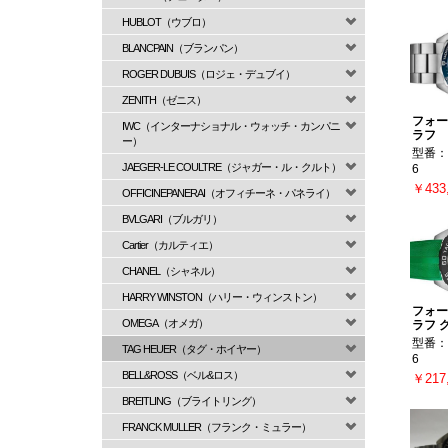
HUBLOT（ウブロ）
BLANCPAIN（ブランパン）
ROGER DUBUIS（ロジェ・デュブイ）
ZENITH（ゼニス）
フォー
IWC（インターナショナル・ウォッチ・カンパニ
ラフ
ー）
型番：C
JAEGER-LE COULTRE（ジャガー・ル・クルト）
6
￥433
OFFICINEPANERAI（オフィチーネ・パネライ）
BVLGARI（ブルガリ）
Cartier（カルティエ）
CHANEL（シャネル）
HARRY WINSTON（ハリー・ウィンストン）
フォー
OMEGA（オメガ）
ラフ 
型番：C
TAG HEUER（タグ・ホイヤー）
6
BELL&ROSS（ベル&ロス）
￥217
BREITLING（ブライトリング）
FRANCK MULLER（フランク・ミュラー）