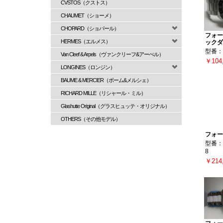
CVSTOS（クストス）
CHAUMET（ショーメ）
CHOPARD（ショパール）
フォー
HERMES（エルメス）
ックダ
型番：W
Van Cleef & Arpels（ヴァンクリーフ&アーぺル）
￥104
LONGINES（ロンジン）
BAUME & MERCIER（ボーム&メルシェ）
RICHARD MILLE（リシャール・ミル）
Glashutte Original（グラスヒュッテ・オリジナル）
OTHERS（その他モデル）
フォー
型番：W
8
￥214