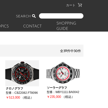
カート
SEARCH
SHOPPING
PICS
CONTACT
GUIDE
全39件中30件
ソーラーグラフ
クロノグラフ
型番：WBY1111.BA0042
型番：CBZ2082.FT8096
￥235,000
（税込）
￥513,000
（税込）