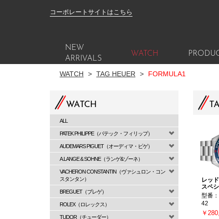
コーポレートサイトはこちら
NEW
WATCH
PRODU
ARRIVALS
WATCH
>
TAG HEUER
>
FORMULA1
WATCH
T
ALL
PATEK PHILIPPE（パテック・フィリップ）
AUDEMARS PIGUET（オーディマ・ピゲ）
A.LANGE & SOHNE（ランゲ&ゾーネ）
VACHERON CONSTANTIN（ヴァシュロン・コン
スタンタン）
レッド
スペシ
BREGUET（ブレゲ）
型番：C
42
ROLEX（ロレックス）
￥280
TUDOR（チューダー）