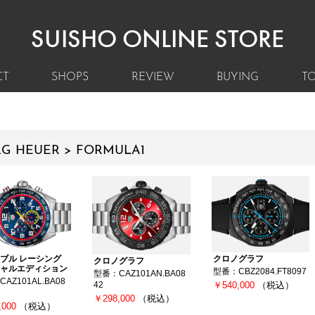
SUISHO ONLINE STORE
CT
SHOPS
REVIEW
BUYING
TO
AG HEUER > FORMULA1
クロノグラフ
ブル レーシング
クロノグラフ
ャルエディション
型番：CBZ2084.FT8097
型番：CAZ101AN.BA08
AZ101AL.BA08
￥540,000
（税込）
42
￥298,000
（税込）
,000
（税込）