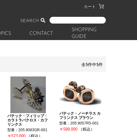
カート
SEARCH
SHOPPING
PICS
CONTACT
GUIDE
全5件中5件
パテック・ノーチラス カ
パテック・フィリップ・
フリンクス ブラウン
カラトラバクロス・カフ
型番：205.9057R5-001
リンクス
￥599,000
（税込）
型番：205.9083GR-001
￥573,000
（税込）