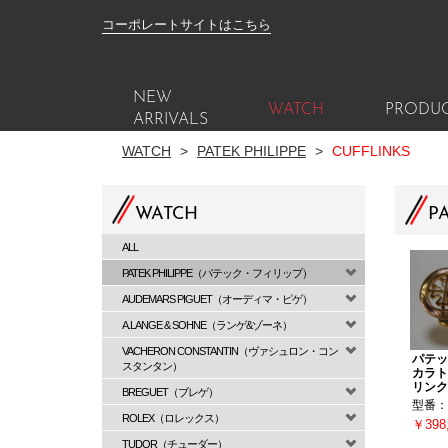
コーポレートサイトはこちら
NEW
WATCH
PRODU
ARRIVALS
WATCH
>
PATEK PHILIPPE
>
CUFFLINKS
WATCH
PA
ALL
PATEK PHILIPPE（パテック・フィリップ）
AUDEMARS PIGUET（オーディマ・ピゲ）
A.LANGE & SOHNE（ランゲ&ゾーネ）
VACHERON CONSTANTIN（ヴァシュロン・コン
パテッ
スタンタン）
カラト
リンク
BREGUET（ブレゲ）
型番：2
ROLEX（ロレックス）
￥398
TUDOR（チューダー）