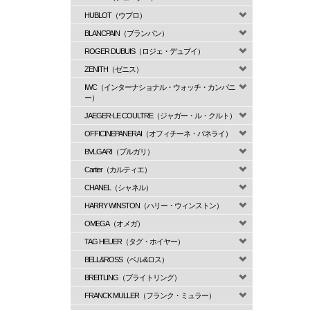
HUBLOT（ウブロ）
BLANCPAIN（ブランパン）
ROGER DUBUIS（ロジェ・デュブイ）
ZENITH（ゼニス）
IWC（インターナショナル・ウォッチ・カンパニ
ー）
JAEGER-LE COULTRE（ジャガー・ル・クルト）
OFFICINEPANERAI（オフィチーネ・パネライ）
BVLGARI（ブルガリ）
Cartier（カルティエ）
CHANEL（シャネル）
HARRY WINSTON（ハリー・ウィンストン）
OMEGA（オメガ）
TAG HEUER（タグ・ホイヤー）
BELL&ROSS（ベル&ロス）
BREITLING（ブライトリング）
FRANCK MULLER（フランク・ミュラー）